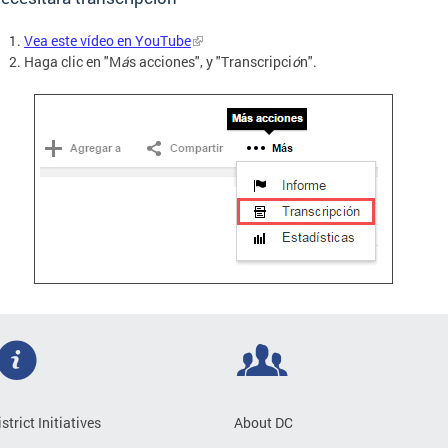
Vea este vídeo en YouTube
Haga clic en "M
á
s acciones", y "Transcripci
ó
n".
istrict Initiatives
About DC