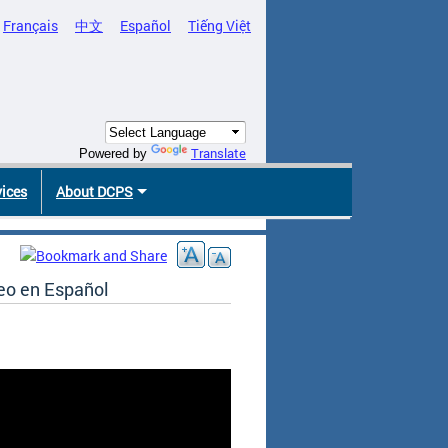
Français
中文
Español
Tiếng Việt
Translate
Powered by
vices
About DCPS
eo en Español