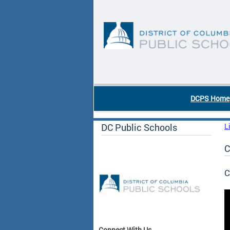
Skip to main content
DC Agency Top Menu
DCPS Home
DC Public Schools
L
C
C
Connect With Us