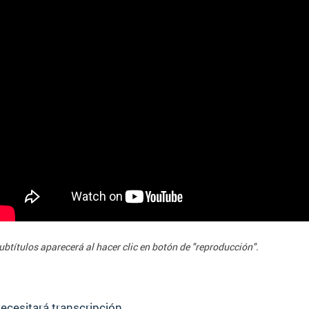
ubtítulos
aparecerá
al hacer clic en botón de "reproducción".
ecesitará transcripción