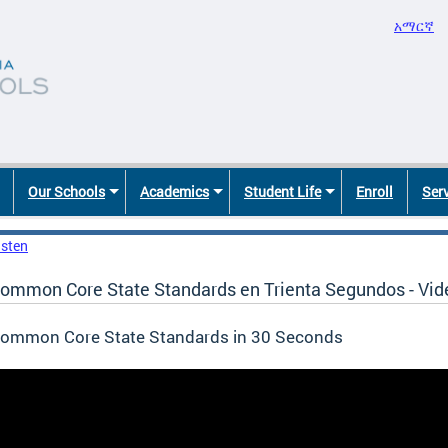
አማርኛ
Our Schools
Academics
Student Life
Enroll
Ser
isten
ommon Core State Standards en Trienta Segundos - Vid
ommon Core State Standards in 30 Seconds