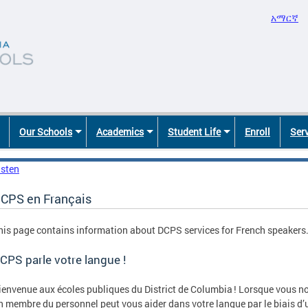
አማርኛ
Our Schools
Academics
Student Life
Enroll
Ser
isten
CPS en Français
his page contains information about DCPS services for French speakers
CPS parle votre langue !
ienvenue aux écoles publiques du District de Columbia ! Lorsque vous no
n membre du personnel peut vous aider dans votre langue par le biais d’