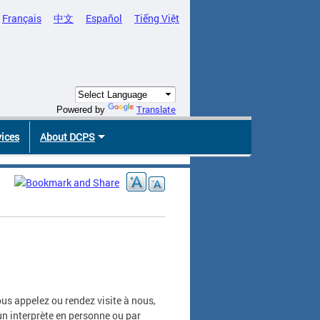
Français
中文
Español
Tiếng Việt
Translate
Powered by
vices
About DCPS
.
us appelez ou rendez visite à nous,
un interprète en personne ou par