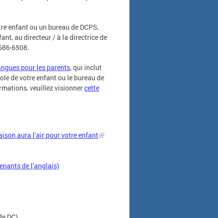
tre enfant ou un bureau de DCPS,
ant, au directeur / à la directrice de
8686-6508.
angues pour les parents
, qui inclut
cole de votre enfant ou le bureau de
rmations, veuillez visionner
cette
ison aura l’air pour votre enfant
nants de l’anglais)
de DC)