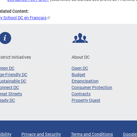
elated Content:
y School DC en Français
istrict Initiatives
About DC
reen DC
Open DC
ge-Friendly DC
Budget
ustainable DC
Emancipation
onnect DC
Consumer Protection
reat Streets
Contracts
eady DC
Property Quest
ibility
Privacy and Security
Terms and Conditions
Google