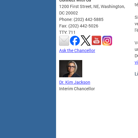
t
1200 First Street, NE, Washington,
DC 20002
S
Phone: (202) 442-5885
v
Fax: (202) 442-5026
l
TTY: 711
V
u
Ask the Chancellor
D
v
L
Dr. Kim Jackson
Interim Chancellor