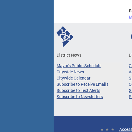
R
M
District News
D
Mayor's Public Schedule
G
Citywide News
A
Citywide Calendar
S
Subscribe to Receive Emails
C
Subscribe to Text Alerts
G
Subscribe to Newsletters
R
Access