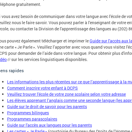
éléphone gratuitement.
i vous avez besoin de communiquer dans votre langue avec l'école de vo
euillez nous le faire savoir. Vous pouvez parler à l'enseignant de votre enf
'école, ou contacter la Division de l'apprentissage des langues au (202) 
ous pouvez également télécharger et imprimer le
Guide sur l'accès aux l
ne carte « Je Parle ». Veuillez l’apporter avec vous quand vous visitez l'é
CPS pour demander de l’aide dans votre langue. Pour obtenir plus d'info
idéo
sur les services linguistiques disponibles.
iens rapides
Les informations les plus récentes sur ce que l’apprentissage à la ma
Comment inscrire votre enfant à DCPS
Veuillez trouver l'école de votre zone scolaire selon votre adresse
Les élèves apprenant l’anglais comme une seconde langue (les appre
Guide sur le droit de savoir pour les parents
Programmes bilingues
Programmes parascolaires
Guide sur l'accès aux langues pour les parents
Les cartes « Je Parle »
(courtoisie du Bureau des Droits de l’Homme 