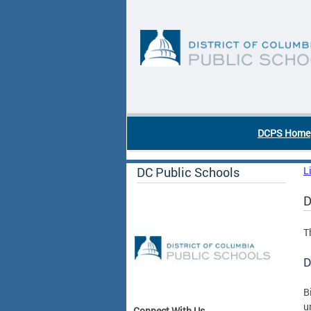
Skip to main content
DC Agency Top Menu
DCPS Home
DC Public Schools
L
D
T
D
B
u
Connect With Us