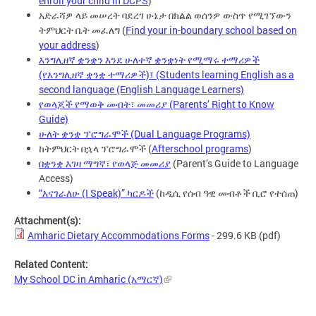
enroll your child in DCPS
)
አድራሻዎ ላይ መሠረት ባደረገ ሁኔታ በክልል ወሰንዎ ውስጥ የሚገኘውን
ትምህርት ቤት መፈለግ (
Find your in-boundary school based on
your address
)
እንግሊዘኛ ቋንቋን እንደ ሁለተኛ ቋንቋነት የሚማሩ ተማሪዎች
(የእንግሊዘኛ ቋንቋ ተማሪዎች)፤ (Students learning English as a
second language (English Language Learners)
የወላጆች የማወቅ መብት፣ መመሪያ (Parents’ Right to Know
Guide)
ሁለት ቋንቋ ፕሮግራሞች (Dual Language Programs)
ከትምህርት በኋላ ፕሮግራሞች (
Afterschool programs
)
በቋንቋ እገዛ ማግኛ፣ የወላጅ መመሪያ
(Parent’s Guide to Language
Access)
“እናገራለሁ (I Speak)” ካርዶች
(ከዲሲ የሰብ ዓዊ መብቶች ቢሮ የተሰጠ)
Attachment(s):
Amharic Dietary Accommodations Forms
- 299.6 KB
(pdf)
Related Content:
My School DC in Amharic (አማርኛ)