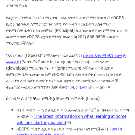
ያገለግላችኋል።
የልጅዎን ትምህርት ቤት፣ ማነጋገር ካስፈለገዎት ወይም ማንኛውንም የDCPS
ቢሮን በቋንቋዎ ለማነጋገር፣ እባክዎን ያሳውቁን። የልጅዎን አስተማሪ፣
የትምህርት ቤቱን ርዕሰ መምህር (Principal) ሊያሳውቁዋቸው የሚችሉ ሲሆን፤
ወይም ደግሞ የDCPS የቋንቋ ማግኛ ክፍልን በ(202) 868-6508 ደውለው
ማነጋገር ይችላሉ።
“እናገራለሁ (I Speak)” የሚለውን ካርድ ጨምሮ፣
በቋንቋ እገዛ ማግኛ፣ የወላጅ
መመሪያ
(Parent’s Guide to Language Access) ፣ ዳውንሎድ
(download) ማድረግና ማተም (print ማድረግ) ይችላሉ። ወደ ልጅዎ
ትምህርት ቤት ሲመጡ ወይም የDCPS ቢሮን ለመጎብኘት ሲመጡ፣ በቋንቋዎ
እርዳታን ለመጠየቅ ይዘውት ይምጡ። በቋንቋ ላይ ስለሚሰጡ አገልግሎቶች፣
ተጨማሪ መረጃን ለማግኘት፤ እባካችሁን፣
ይህን ቪዲዮ
ተመልከቱ።
በፍጥነት ሊያገኟቸው የሚችሏቸው ማገናኛዎች (Links)
በቤት ውስጥ መማር ለልጅዎ ምን ሊመስል እንደሚችል፣ በቅርብ ጊዜ የወጣ
መረጃዎች (
The latest information on what learning at home
will look like for your child
)
በDCPS ውስጥ ልጅዎን እንዴት ማስመዝገብ እንደሚችሉ፤ (
How to