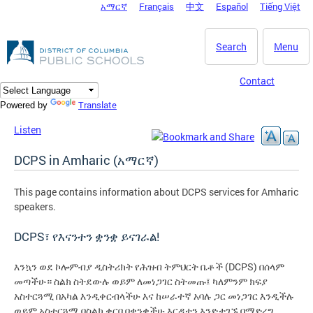
አማርኛ
Français
中文
Español
Tiếng Việt
DC Agency Top Menu
Skip to main content
Search
Menu
Contact
Translate
Powered by
Listen
DCPS in Amharic (አማርኛ)
This page contains information about DCPS services for Amharic
speakers.
DCPS፣ የእናንተን ቋንቋ ይናገራል!
እንኳን ወደ ኮሎምብያ ዲስትሪክት የሕዝብ ትምህርት ቤቶች (DCPS) በሰላም
መጣችሁ። ስልክ ስትደውሉ ወይም ለመነጋገር ስትመጡ፤ ካለምንም ክፍያ
አስተርጓሚ በአካል እንዲቀርብላችሁ እና ከሠራተኛ አባሉ ጋር መነጋገር እንዲችሉ
ወይም አስተርጓሚ በስልክ ቀርቦ በቋንቋችሁ እርዳታን እንድታገኙ በማድረግ