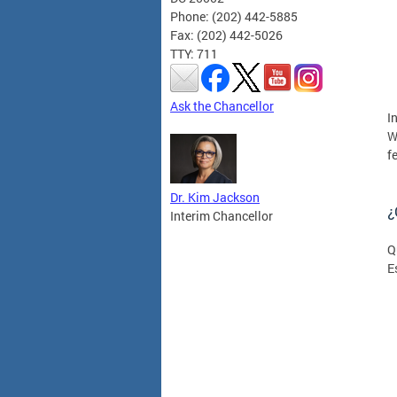
Phone: (202) 442-5885
Fax: (202) 442-5026
TTY: 711
Ask the Chancellor
I
W
f
Dr. Kim Jackson
¿
Interim Chancellor
Q
E