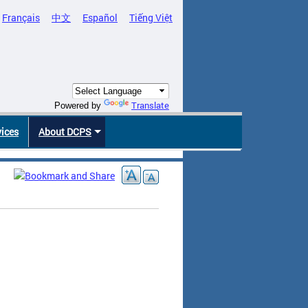
Français
中文
Español
Tiếng Việt
Translate
Powered by
vices
About DCPS