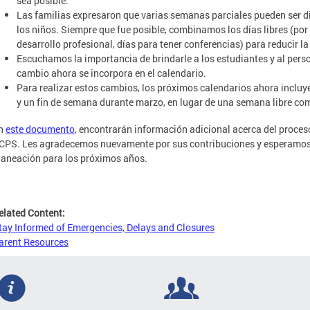
sea posible.
Las familias expresaron que varias semanas parciales pueden ser dif
los niños. Siempre que fue posible, combinamos los días libres (por
desarrollo profesional, días para tener conferencias) para reducir 
Escuchamos la importancia de brindarle a los estudiantes y al perso
cambio ahora se incorpora en el calendario.
Para realizar estos cambios, los próximos calendarios ahora incluy
y un fin de semana durante marzo, en lugar de una semana libre com
n
este documento
, encontrarán información adicional acerca del proceso
CPS. Les agradecemos nuevamente por sus contribuciones y esperamos q
laneación para los próximos años.
elated Content:
tay Informed of Emergencies, Delays and Closures
arent Resources