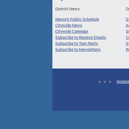
District News
D
Mayor's Public Schedule
G
Citywide News
A
Citywide Calendar
S
Subscribe to Receive Emails
C
Subscribe to Text Alerts
G
Subscribe to Newsletters
R
Access