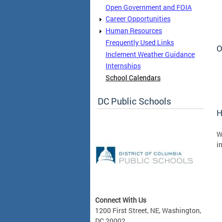
Open Government and FOIA
Career Opportunities
Human Resources
Frequently Used Links
O
Inclement Weather Guidance
Internships
School Calendars
DC Public Schools
H
W
i
Connect With Us
1200 First Street, NE, Washington,
DC 20002