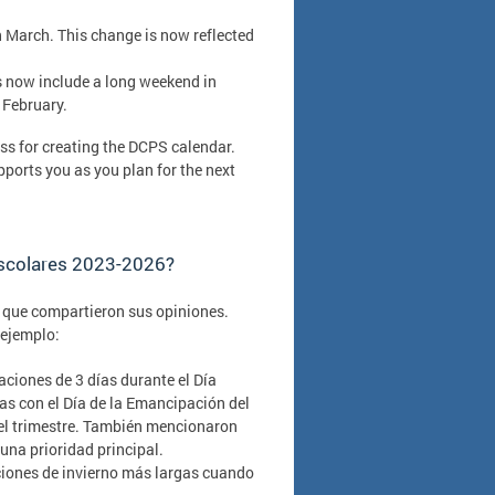
n March. This change is now reflected
s now include a long weekend in
 February.
ess for creating the DCPS calendar.
ports you as you plan for the next
 escolares 2023-2026?
que compartieron sus opiniones.
 ejemplo:
ciones de 3 días durante el Día
as con el Día de la Emancipación del
del trimestre. También mencionaron
una prioridad principal.
iones de invierno más largas cuando