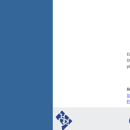
E
D
p
R
S
P