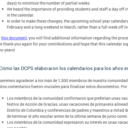
days) to minimize the number of partial weeks.
We heard the importance of providing students and staff a day off i
in the calendar.
In order to make these changes, the upcoming school year calendar
February and a long weekend in March, rather than a full week off in
n
this document
, you will find additional information regarding the proc
e thank you again for your contributions and hope that this calendar sup
ew years!
Cómo las DCPS elaboraron los calendarios para los años
ueremos agradecer a los más de 1,300 miembros de nuestra comunidad 
stos comentarios fueron cruciales para finalizar estos documentos. Por
Los miembros de la comunidad confirmaron que preferían unas vaca
festivo de Acción de Gracias, unas vacaciones de primavera alinead
Distrito de Columbia y conferencias de padres y maestros a mitad 
de terminar el año escolar antes de la última semana de junio como 
Los miembros de la comunidad expresaron su interés en unas vacac