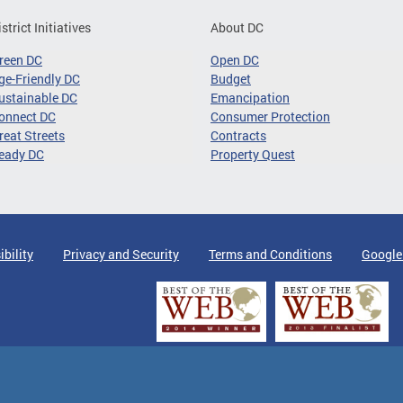
istrict Initiatives
About DC
reen DC
Open DC
ge-Friendly DC
Budget
ustainable DC
Emancipation
onnect DC
Consumer Protection
reat Streets
Contracts
eady DC
Property Quest
ibility
Privacy and Security
Terms and Conditions
Google