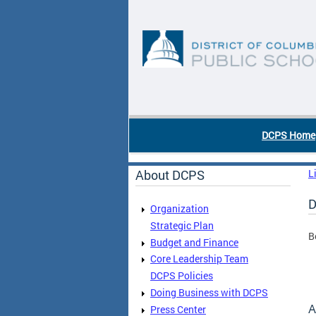
Skip to main content
DC Agency Top Menu
DCPS Home
About DCPS
L
D
Organization
Strategic Plan
B
Budget and Finance
Core Leadership Team
DCPS Policies
Doing Business with DCPS
A
Press Center