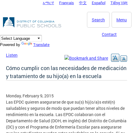
አማርኛ
Français
中文
Español
Tiếng Việt
DC Agency Top Menu
Skip to main content
Search
Menu
Contact
Translate
Powered by
Listen
Cómo cumplir con las necesidades de medicación
y tratamiento de su hijo(a) en la escuela
Monday, February 9, 2015
Las EPDC quieren asegurarse de que su(s) hij(o/a)s esté(n)
saludables y seguros de modo que puedan tener altos niveles de
rendimiento en la escuela. Las EPDC colaboran con el
Departamento de Salud (DOH, en inglés) del Distrito de Columbia
(DC) y con el Programa de Enfermería Escolar para asegurarse