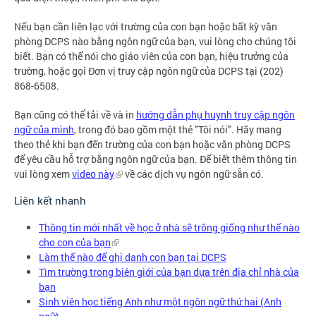
Nếu bạn cần liên lạc với trường của con bạn hoặc bất kỳ văn
phòng DCPS nào bằng ngôn ngữ của bạn, vui lòng cho chúng tôi
biết. Bạn có thể nói cho giáo viên của con bạn, hiệu trưởng của
trường, hoặc gọi Đơn vị truy cập ngôn ngữ của DCPS tại (202)
868-6508.
Bạn cũng có thể tải về và in
hướng dẫn phụ huynh truy cập ngôn
ngữ của mình
, trong đó bao gồm một thẻ "Tôi nói". Hãy mang
theo thẻ khi bạn đến trường của con bạn hoặc văn phòng DCPS
để yêu cầu hỗ trợ bằng ngôn ngữ của bạn. Để biết thêm thông tin
vui lòng xem
video này
về các dịch vụ ngôn ngữ sẵn có.
Liên kết nhanh
Thông tin mới nhất về học ở nhà sẽ trông giống như thế nào
cho con của bạn
Làm thế nào để ghi danh con bạn tại DCPS
Tìm trường trong biên giới của bạn dựa trên địa chỉ nhà của
bạn
Sinh viên học tiếng Anh như một ngôn ngữ thứ hai (Anh