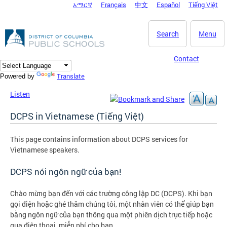
አማርኛ
Français
中文
Español
Tiếng Việt
DC Agency Top Menu
Skip to main content
Search
Menu
Contact
Translate
Powered by
Listen
DCPS in Vietnamese (Tiếng Việt)
This page contains information about DCPS services for
Vietnamese speakers.
DCPS nói ngôn ngữ của bạn!
Chào mừng bạn đến với các trường công lập DC (DCPS). Khi bạn
gọi điện hoặc ghé thăm chúng tôi, một nhân viên có thể giúp bạn
bằng ngôn ngữ của bạn thông qua một phiên dịch trực tiếp hoặc
qua điện thoại, miễn phí cho bạn.