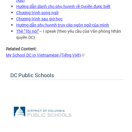
ngữ)
Hướng dẫn dành cho phụ huynh về Quyền được biết
Chương trình song ngữ
Chương trình sau giờ học
Hướng dẫn phụ huynh truy cập ngôn ngữ của mình
Thẻ "Tôi nói"
– I speak (theo yêu cầu của Văn phòng Nhân
quyền DC)
Related Content:
My School DC in Vietnamese (Tiếng Việt)
DC Public Schools