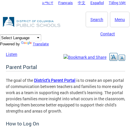
አማርኛ
Français
中文
Español
Tiếng Việt
DC Agency Top Menu
Skip to main content
Search
Menu
Contact
Translate
Powered by
Listen
Parent Portal
The goal of the
District’s Parent Portal
is to create an open portal
of communication between teachers and families to more easily
work as a team in supporting each student’s learning. The portal
provides families more insight into what occurs in the classroom,
helping them become better equipped to support their child’s
strengths and areas of growth.
How to Log On