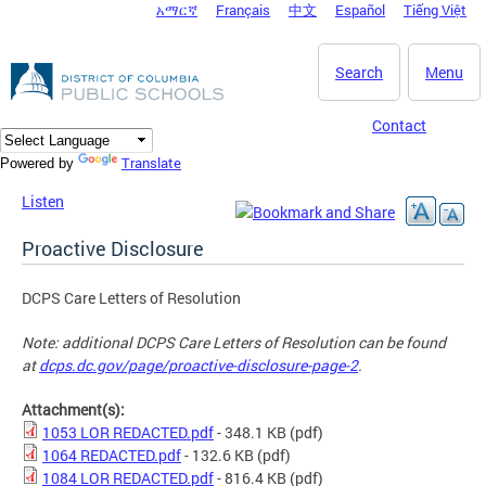
አማርኛ
Français
中文
Español
Tiếng Việt
DC Agency Top Menu
Skip to main content
Search
Menu
Contact
Translate
Powered by
Listen
Proactive Disclosure
DCPS Care Letters of Resolution
Note: additional DCPS Care Letters of Resolution can be found
at
dcps.dc.gov/page/proactive-disclosure-page-2
.
Attachment(s):
1053 LOR REDACTED.pdf
- 348.1 KB
(pdf)
1064 REDACTED.pdf
- 132.6 KB
(pdf)
1084 LOR REDACTED.pdf
- 816.4 KB
(pdf)